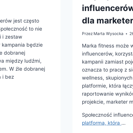
influenceró
dla markete
cerów jest często
połeczność to nie
Przez
Marta Wysocka
2
ji i zestaw
y kampania będzie
Marka fitness może 
ze dobranej
influencerów, korzys
wa między ludźmi,
kampanii zamiast poj
jem. W źle dobranej
oznacza to pracę z s
 i bez
wellness, skupionych
platformie, która łąc
raportowanie wynikó
projekcie, marketer m
Społeczność influenc
platforma, która
…