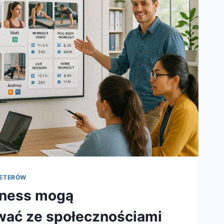
KETERÓW
itness mogą
ać ze społecznościami