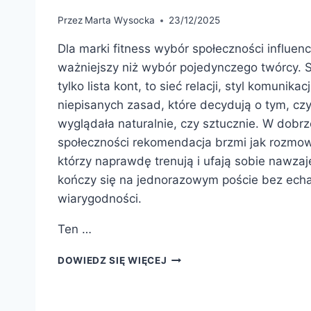
Przez
Marta Wysocka
23/12/2025
Dla marki fitness wybór społeczności influen
ważniejszy niż wybór pojedynczego twórcy. S
tylko lista kont, to sieć relacji, styl komunikac
niepisanych zasad, które decydują o tym, cz
wyglądała naturalnie, czy sztucznie. W dobr
społeczności rekomendacja brzmi jak rozmo
którzy naprawdę trenują i ufają sobie nawza
kończy się na jednorazowym poście bez echa
wiarygodności.
Ten …
JAK
DOWIEDZ SIĘ WIĘCEJ
WYBRAĆ
ODPOWIEDNIĄ
SPOŁECZNOŚĆ