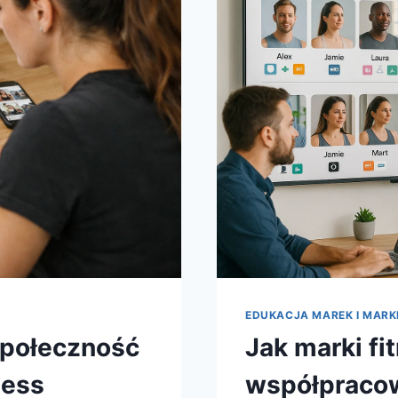
EDUKACJA MAREK I MAR
społeczność
Jak marki f
ness
współpracow